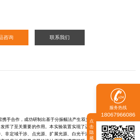
品咨询
联系我们
服务热线
18067966086
·莫雷携手合作，成功研制出基于分振幅法产生双光束干涉的迈克尔逊干
点
击
中发挥了至关重要的作用。本实验装置实现了迈克尔逊干涉仪的设计
隐
涉、非定域干涉、点光源、扩展光源、白光干涉、干涉可见度、转换
藏