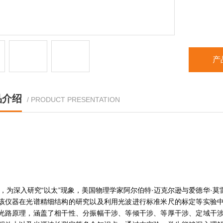
产
品介绍
/ PRODUCT PRESENTATION
1年，为深入研究“以太”现象，美国物理学家阿尔伯特·迈克尔逊与爱德华
该仪器在光谱精细结构的研究以及利用光波进行标准米尺的标定等实验
光路原理，涵盖了相干性、分振幅干涉、等倾干涉、等厚干涉、定域干