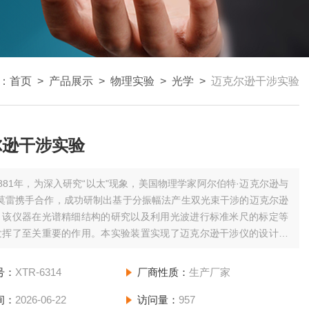
：
首页
>
产品展示
>
物理实验
>
光学
>
迈克尔逊干涉实验
尔逊干涉实验
1881年，为深入研究“以太"现象，美国物理学家阿尔伯特·迈克尔逊与
·莫雷携手合作，成功研制出基于分振幅法产生双光束干涉的迈克尔逊
。该仪器在光谱精细结构的研究以及利用光波进行标准米尺的标定等
发挥了至关重要的作用。本实验装置实现了迈克尔逊干涉仪的设计理
路原理，涵盖了相干性、分振幅干涉、等倾干涉、等厚干涉、定域干
定域干涉、点光源、扩展光源、白光干涉、干涉可见度、转换法、累
号：
XTR-6314
厂商性质：
生产厂家
间：
2026-06-22
访问量：
957