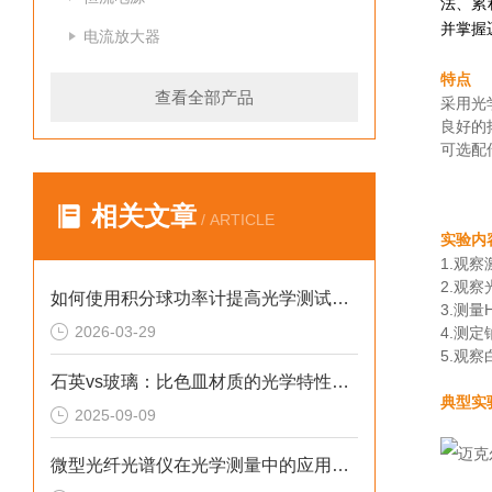
法、累
并掌握
电流放大器
特点
查看全部产品
采用光
良好的
可选配
相关文章
/ ARTICLE
实验内
1.观
2.观
如何使用积分球功率计提高光学测试的准确性？
3.测量
2026-03-29
4.测
5.观
石英vs玻璃：比色皿材质的光学特性对比与选择指南
典型实
2025-09-09
微型光纤光谱仪在光学测量中的应用与优势