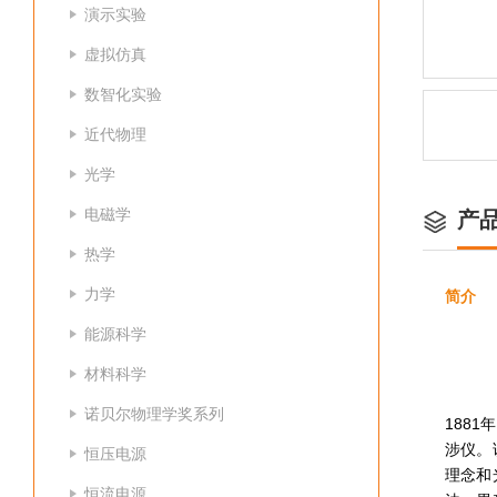
演示实验
虚拟仿真
数智化实验
近代物理
光学
电磁学
产
热学
力学
简介
能源科学
材料科学
诺贝尔物理学奖系列
188
涉仪。
恒压电源
理念和
恒流电源