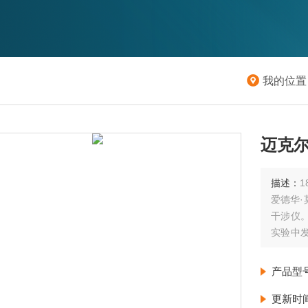
我的位置
迈克
描述：
爱德华
干涉仪
实验中
念和光
涉、非
产品型
更新时