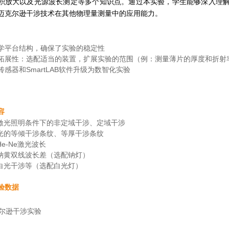
积放大以及光源波长测定等多个知识点。通过本实验，学生能够深入理
迈克尔逊干涉技术在其他物理量测量中的应用能力。
学平台结构，确保了实验的稳定性
拓展性：选配适当的装置，扩展实验的范围（例：测量薄片的厚度和折射
传感器和SmartLAB软件升级为数智化实验
容
察激光照明条件下的非定域干涉、定域干涉
察光的等倾干涉条纹、等厚干涉条纹
He-Ne激光波长
定钠黄双线波长差（选配钠灯）
察白光干涉等（选配白光灯）
验数据