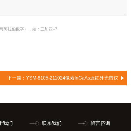
写阿拉伯数字），如：三加四=7
下一篇：
YSM-8105-211024像素InGaAs近红外光谱仪
于我们
联系我们
留言咨询