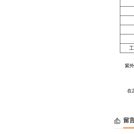
工
紫外
在25
留