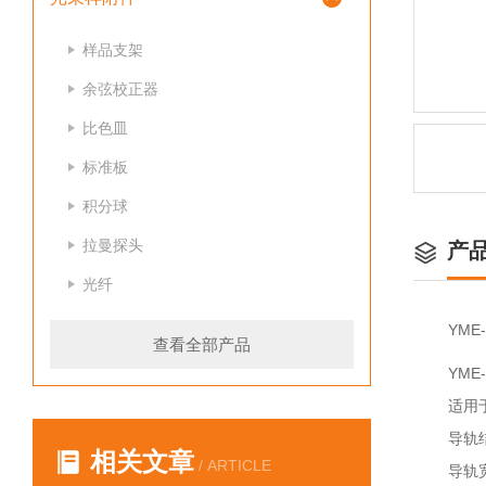
样品支架
余弦校正器
比色皿
标准板
积分球
拉曼探头
产
光纤
YME-
查看全部产品
YME-
适用于
导轨结
相关文章
/ ARTICLE
导轨