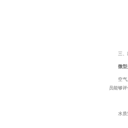
三、
微型
空气质量
员能够评
水质监测