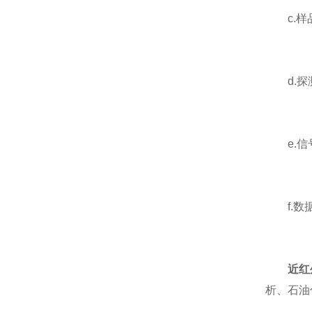
c.样品
d.探测
e.信号
f.数据
近红
析、石油