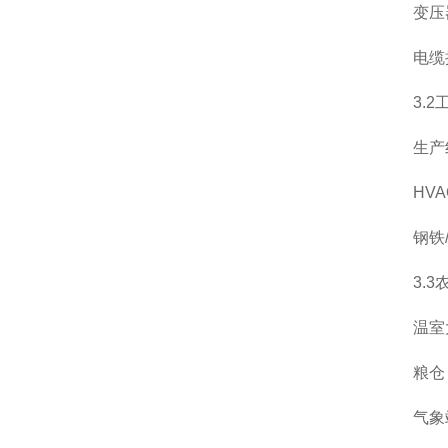
变压器
电缆接
3.2工
生产线
HVAC
钢铁/
3.3农
温室大
粮仓：
气象站