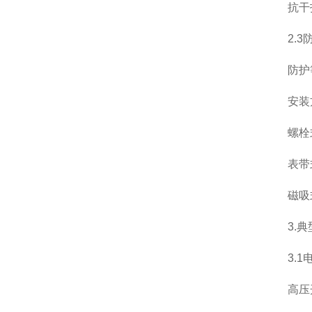
抗干扰性
2.3防
防护等级
安装
螺栓式
表带式
磁吸式
3.典
3.1电
高压开关