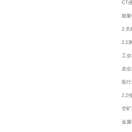
CT感应
能量收集
2.关
2.1测
工业场景
农业场景
医疗场景
2.2传
空旷环境：
金属密