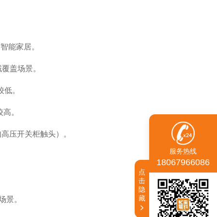
与智能家居。
域覆盖场景。
较低。
较高。
如高压开关柜触头）。
服务热线
18067966086
点
击
隐
藏
场景。