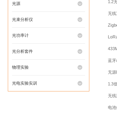
1.2无
光源
无线通
光束分析仪
Zigb
光功率计
LoRa
433M
光分析套件
蓝牙/W
物理实验
无源RF
光电实验实训
1.3低
无线温
电池供电