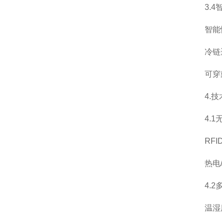
3.4智
智能恒
冷链运
可穿戴
4.技
4.1无
RFID
热电/压
4.2多
温湿度