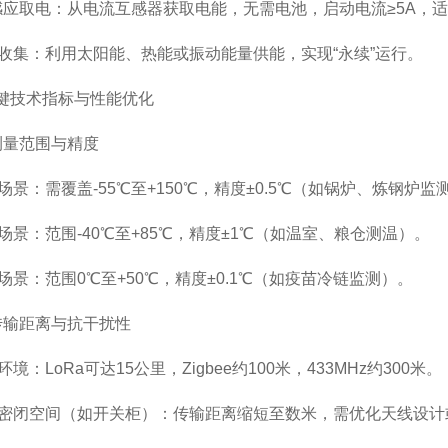
取电：从电流互感器获取电能，无需电池，启动电流≥5A，适
：利用太阳能、热能或振动能量供能，实现“永续”运行。
键技术指标与性能优化
量范围与精度
：需覆盖-55℃至+150℃，精度±0.5℃（如锅炉、炼钢炉监
：范围-40℃至+85℃，精度±1℃（如温室、粮仓测温）。
：范围0℃至+50℃，精度±0.1℃（如疫苗冷链监测）。
输距离与抗干扰性
LoRa可达15公里，Zigbee约100米，433MHz约300米。
闭空间（如开关柜）：传输距离缩短至数米，需优化天线设计