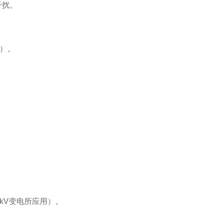
干扰。
景）。
kV变电所应用）。