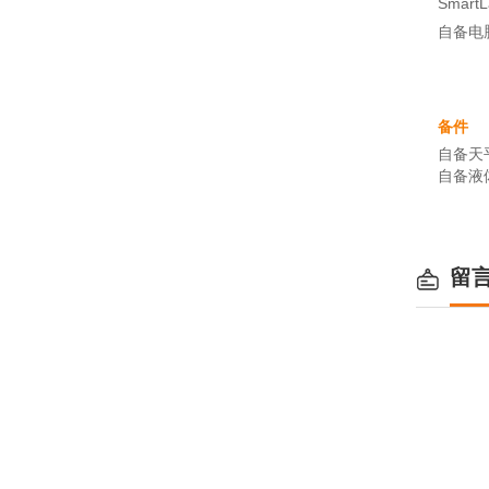
Smar
自备电
备件
自备天
自备液
留