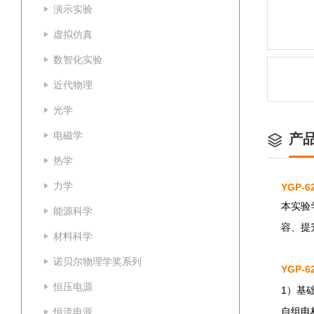
演示实验
虚拟仿真
数智化实验
近代物理
光学
电磁学
产
热学
力学
YGP-
本实验
能源科学
容、提
材料科学
诺贝尔物理学奖系列
YGP-
恒压电源
1）基
自组电
恒流电源