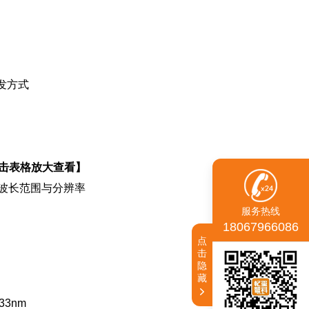
触发方式
点击表格放大查看】
波长范围与分辨率
服务热线
18067966086
点
击
隐
藏
3nm