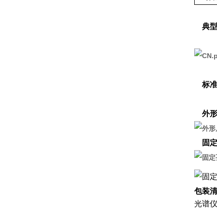
典型
标准
外形
固定
包装
光谱仪