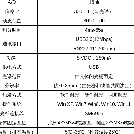
A/D
16bit
信噪比
300：1（全光谱）
动态范围
300:01:00
积分时间
4ms-65s
USB2.0(12Mbps)
通讯接口
RS232(115200bps)
功耗
5 VDC，250mA
供电方式
USB
光谱范围
由具体的光栅而定
分辨率
优~0.35nm（由光栅和狭缝共同决定
触发方式
软件触发，硬件触发，同步触发
操作系统
Win XP, Win7,Win8, Win10, Win11
光纤连接器
SMA905
壳体固定孔位
底部4个M3×4螺纹孔，侧面2个M3×4螺
温度（推荐温度）
5℃ -35℃（推荐温度25℃）